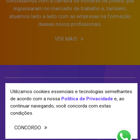
contribuímos com a carreira de milhares de jovens que
ingressaram no mercado de trabalho e, também,
atuamos lado a lado com as empresas na formação
desses novos profissionais.
VER MAIS
Utilizamos cookies essenciais e tecnologias semelhantes
de acordo com a nossa
Política de Privacidade
e, ao
© 2020 . Todos direitos Reservados -
Política de Privacidade
continuar navegando, você concorda com estas
condições.
Razão Social: ESTAGILIZE & JOBINN LTDA - CNPJ:
43.952.000/0001-02
CONCORDO
Rua Santos Dumont, nº 79 – Bairro Vila Ercilia - Sala 3 - Coworking
Rio Preto – São José do Rio Preto/SP – Cep: 15.013-100